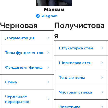
Максим
Telegram
Черновая
Получистова
я
Документация
Штукатурка стен
Типы фундаментов
Шпаклевка стен
Фундамент финиш
Теплые полы
Стена
Документация
Штукатурка
Чистовая стяжка
Чердачное
Подготовка генплана.
стен
перекрытие
Типы
Отчет по геологии.
Электрика