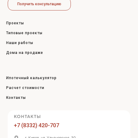
лестниц
Чистовая
Получить консультацию
Плитка, ванна,
Ступеньки,
электрика
смесители, унитаз,
подступеньки и
Проекты
раковина +работа.
Финишное
Типовые проекты
поручни +работа.
подключение
Наши работы
светильников,
Дома на продаже
розеток.
Ипотечный калькулятор
Расчет стоимости
Контакты
КОНТАКТЫ
+7 (8332) 420-707
г. Киров, ул. Ульяновская, 30