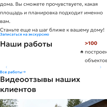
дома. Вы сможете прочувствуете, какая
площадь и планировка подходит именно
вам.
Станьте еще на шаг ближе к вашему дому!
Записаться на экскурсию
Наши работы
>100
построе
объекто
Коттедж в д. Вотское -
Коттедж в г. Киров -
Коттедж в с. Трехречье
Все работы
Видеоотзывы наших
H175
H174
- H173
Площадь
Комнат
Подробнее
Площадь
Комнат
Подробнее
Площадь
Комнат
Подробнее
78.07
155,1
82.3
3
2
2
клиентов