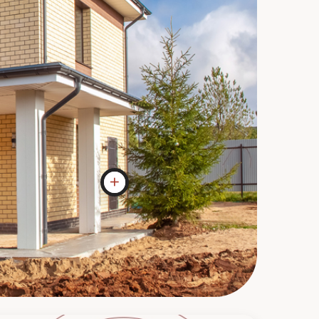
Входная дверь
Дверь на период строительства дома
ставим временную, в бюджете до 10
000руб. Причина - ее часто царапают и
она при сдаче дома в чистовой отделке
теряет внешний вид.