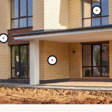
яем между этажами
Стена
Газоблок 400мм. D500, (керамоблок и
силикатный кирпич с утеплением по
договоренности), облицовка
керамический кирпич.