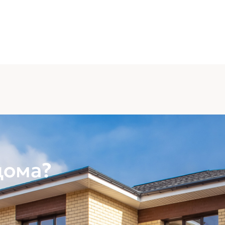
Водосток
Подшив и
от завод
дома?
Окна
Окна ELEX 70мм. белый проф
тройным стеклопакетом. (до
можно выбрать цвет профиля
тонирование стеклопакета)