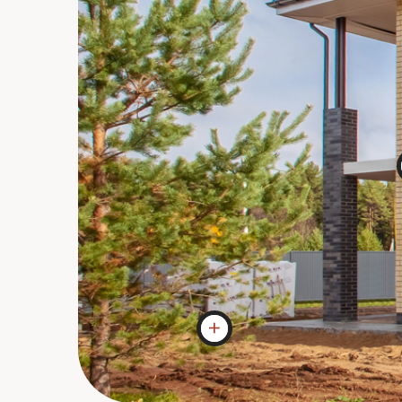
Плиты ЖБИ
Плиты ЖБИ примен
Вынос границ
Вынос границ будущего дома,
производится с применением
высокоточных GPS приемников.