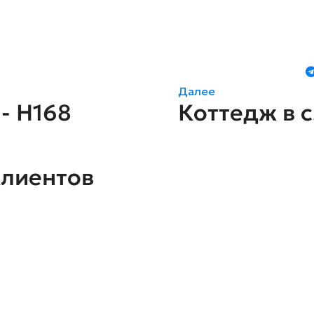
Далее
- H168
Коттедж в с
клиентов