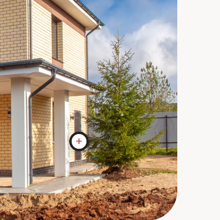
Входная дверь
Дверь на период строительства дома
ставим временную, в бюджете до 10
000руб. Причина - ее часто царапают и
она при сдаче дома в чистовой отделке
теряет внешний вид.