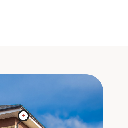
 и подшив.
 водосток применям из пластика
а производителя DOCKE
иль с
полнительно
 и