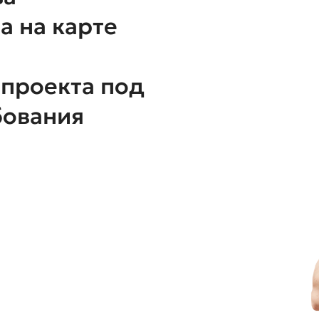
а на карте
оекта под
бования