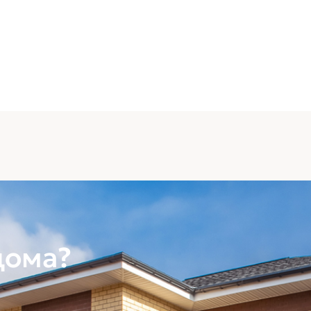
Водосток
Подшив и
от завод
дома?
Окна
Окна ELEX 70мм. белый проф
тройным стеклопакетом. (до
можно выбрать цвет профиля