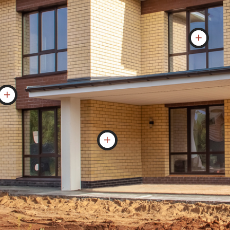
тонирование стеклопакета)
яем между этажами
Стена
Газоблок 400мм. D500, (керамоблок и
силикатный кирпич с утеплением по
договоренности), облицовка
керамический кирпич.