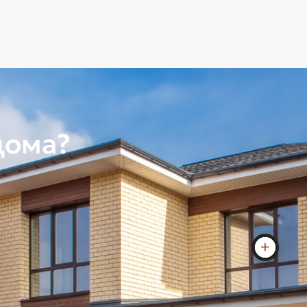
Водосток
Подшив и
от завод
дома?
Окна
Окна ELEX 70мм. белый проф
тройным стеклопакетом. (до
можно выбрать цвет профиля
тонирование стеклопакета)
яем между этажами
Стена
Газоблок 400мм. D500, (керамоблок и