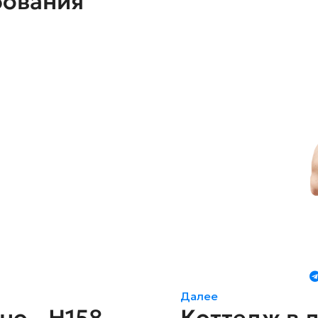
бования
Далее
но - H158
Коттедж в д