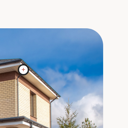
 и подшив.
 водосток применям из пластика
а производителя DOCKE
иль с
полнительно
 и
Входная дверь
Дверь на период строительства дома