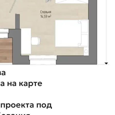
ва
а на карте
оекта под