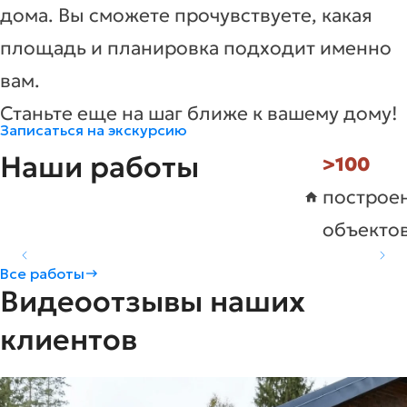
дома. Вы сможете прочувствуете, какая
площадь и планировка подходит именно
вам.
Станьте еще на шаг ближе к вашему дому!
Записаться на экскурсию
Наши работы
>100
построе
объекто
Коттедж в д. Вотское -
Коттедж в г. Киров -
Коттедж в с. Трехречье
Все работы
Видеоотзывы наших
H175
H174
- H173
Площадь
Комнат
Подробнее
Площадь
Комнат
Подробнее
Площадь
Комнат
Подробнее
78.07
155,1
82.3
3
2
2
клиентов