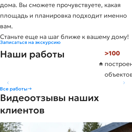
дома. Вы сможете прочувствуете, какая
площадь и планировка подходит именно
вам.
Станьте еще на шаг ближе к вашему дому!
Записаться на экскурсию
Наши работы
>100
построе
объекто
Коттедж в д. Вотское -
Коттедж в г. Киров -
Коттедж в с. Трехречье
Все работы
Видеоотзывы наших
H175
H174
- H173
Площадь
Комнат
Подробнее
Площадь
Комнат
Подробнее
Площадь
Комнат
Подробнее
78.07
155,1
82.3
3
2
2
клиентов