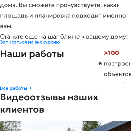
дома. Вы сможете прочувствуете, какая
площадь и планировка подходит именно
вам.
Станьте еще на шаг ближе к вашему дому!
Записаться на экскурсию
Наши работы
>100
построе
объекто
Коттедж в д. Вотское -
Коттедж в г. Киров -
Коттедж в с. Трехречье
Все работы
Видеоотзывы наших
H175
H174
- H173
Площадь
Комнат
Подробнее
Площадь
Комнат
Подробнее
Площадь
Комнат
Подробнее
78.07
155,1
82.3
3
2
2
клиентов